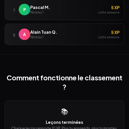
Pascal M.
5 XP
P
7
Niveau 1
cette semaine
Alain Tuan Q.
5 XP
A
8
Niveau 1
cette semaine
Comment fonctionne le classement
?
📚
Leçons terminées
Chaque leçon rapporte 10 XP. Plus tu apprends, plus tu montes.