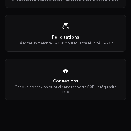
👏
Félicitations
Féliciter un membre = +2 XP pour toi. Être félicité = +5 XP.
🔥
Connexions
Chaque connexion quotidienne rapporte 5 XP. La régularité
paie.