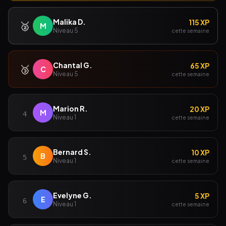
Malika D.
115 XP
🥈
M
Niveau 5
cette semaine
Chantal G.
65 XP
🥉
C
Niveau 5
cette semaine
Marion R.
20 XP
M
4
Niveau 1
cette semaine
Bernard S.
10 XP
B
5
Niveau 1
cette semaine
Evelyne G.
5 XP
E
6
Niveau 1
cette semaine